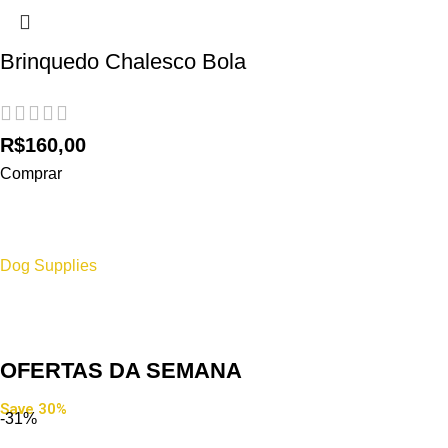
Brinquedo Chalesco Bola
R$
160,00
Comprar
Dog Supplies
Premium
Gift For Pet
Cat Food
Premium Cat
Food
OFERTAS DA SEMANA
Save 30% Off
Save 30%
-31%